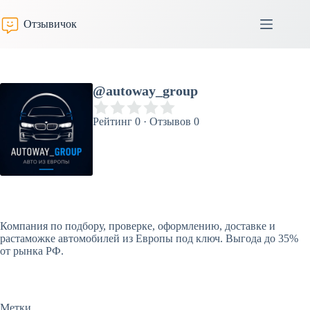
Перейти
к
Отзывичок
сути
@autoway_group
Рейтинг 0 · Отзывов 0
Компания по подбору, проверке, оформлению, доставке и
растаможке автомобилей из Европы под ключ. Выгода до 35%
от рынка РФ.
Метки