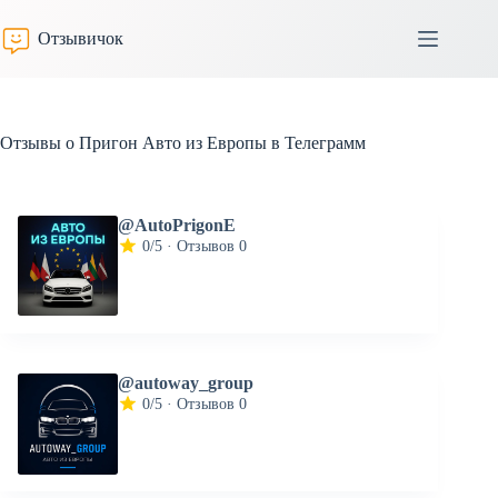
Перейти
к
Отзывичок
сути
Отзывы о Пригон Авто из Европы в Телеграмм
@AutoPrigonE
0/5 · Отзывов 0
@autoway_group
0/5 · Отзывов 0