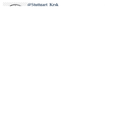
@Stuttgart_Krsk
0/5 · Отзывов 0
@honest_cars38
0/5 · Отзывов 0
@centr_prigon
0/5 · Отзывов 0
@bendarussia
0/5 · Отзывов 0