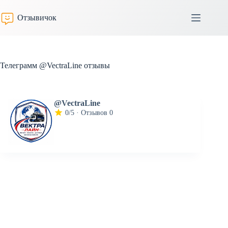
Перейти
к
Отзывичок
сути
Телеграмм @VectraLine отзывы
@VectraLine
0/5 · Отзывов 0