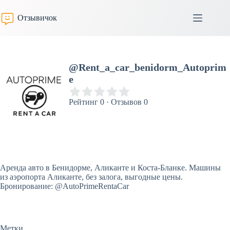
Перейти
к
Отзывичок
сути
@Rent_a_car_benidorm_Autoprim
e
Рейтинг 0 · Отзывов 0
Аренда авто в Бенидорме, Аликанте и Коста-Бланке. Машины
из аэропорта Аликанте, без залога, выгодные цены.
Бронирование: @AutoPrimeRentaCar
Метки