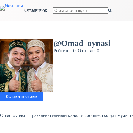
Перейти
к
Отзывичок
сути
Ничего
не
найдено
@Omad_oynasi
Рейтинг 0 · Отзывов 0
Оставить отзыв
Omad oynasi — развлекательный канал и сообщество для мужчин 