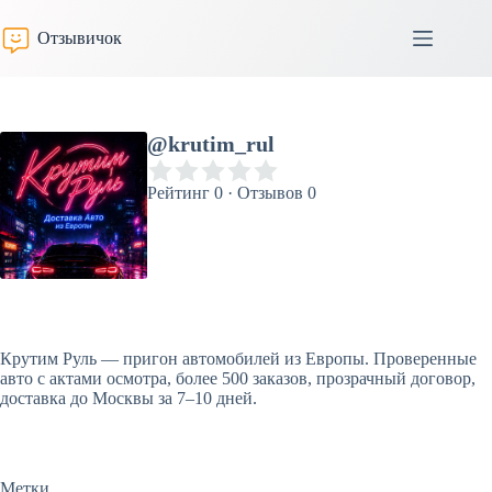
Перейти
к
Отзывичок
сути
@krutim_rul
Рейтинг 0 · Отзывов 0
Крутим Руль — пригон автомобилей из Европы. Проверенные
авто с актами осмотра, более 500 заказов, прозрачный договор,
доставка до Москвы за 7–10 дней.
Метки