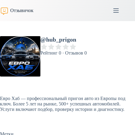
Перейти
к
Отзывичок
сути
@hub_prigon
Рейтинг 0 · Отзывов 0
Евро Хаб — профессиональный пригон авто из Европы под
ключ. Более 5 лет на рынке, 500+ успешных автомобилей.
Услуги включают подбор, проверку истории и диагностику.
Метки