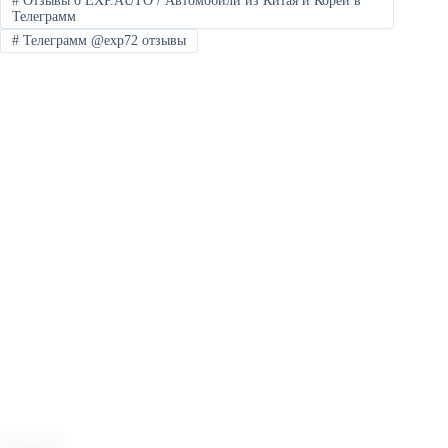
#
Отзывы о EXP.AUTO / Автомобили из Китая и Кореи в
Телеграмм
#
Телеграмм @exp72 отзывы