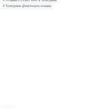
#
Отзывы о EURO WAY в Телеграмм
#
Телеграмм @eurowayru отзывы