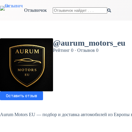
Перейти
к
Отзывичок
сути
Ничего
не
найдено
@aurum_motors_eu
Рейтинг 0 · Отзывов 0
Оставить отзыв
Aurum Motors EU — подбор и доставка автомобилей из Европы в