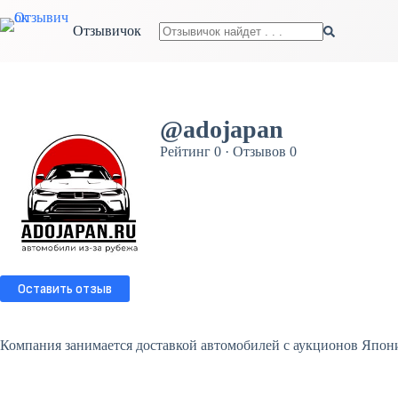
Перейти
к
Отзывичок
сути
Ничего
не
найдено
@adojapan
Рейтинг 0 · Отзывов 0
Оставить отзыв
Компания занимается доставкой автомобилей с аукционов Япони