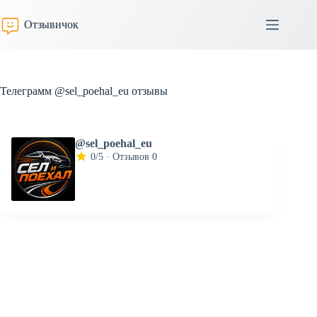
Перейти
к
Отзывичок
сути
Телеграмм @sel_poehal_eu отзывы
@sel_poehal_eu
0/5 · Отзывов 0