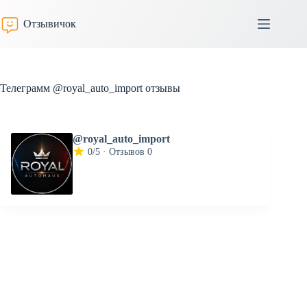
Перейти
к
Отзывичок
сути
Телеграмм @royal_auto_import отзывы
@royal_auto_import
0/5 · Отзывов 0