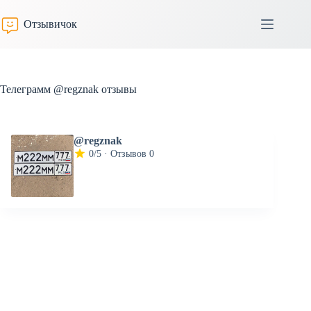
Перейти
к
Отзывичок
сути
Телеграмм @regznak отзывы
@regznak
0/5 · Отзывов 0