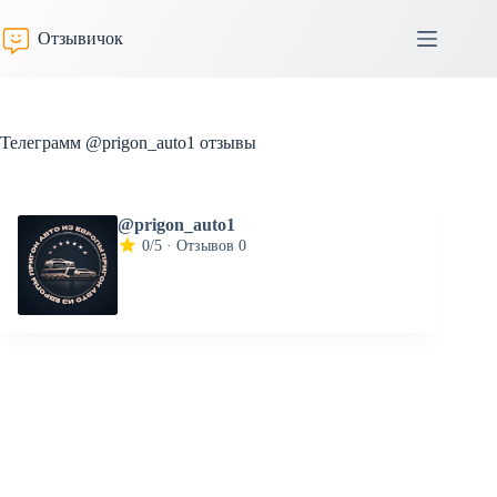
Перейти
к
Отзывичок
сути
Телеграмм @prigon_auto1 отзывы
@prigon_auto1
0/5 · Отзывов 0