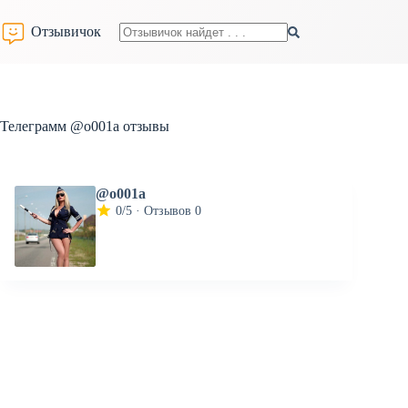
Перейти
к
Отзывичок
сути
Ничего
не
найдено
Телеграмм @o001a отзывы
@o001a
0/5 · Отзывов 0