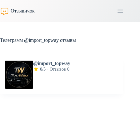
Перейти
к
Отзывичок
сути
Телеграмм @import_topway отзывы
@import_topway
0/5 · Отзывов 0