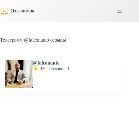
Перейти
к
Отзывичок
сути
Телеграмм @falconauto отзывы
@falconauto
0/5 · Отзывов 0