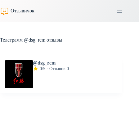
Перейти
к
Отзывичок
сути
Телеграмм @dsg_rem отзывы
@dsg_rem
0/5 · Отзывов 0