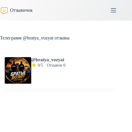
Перейти
к
Отзывичок
сути
Телеграмм @bratya_vozyat отзывы
@bratya_vozyat
0/5 · Отзывов 0