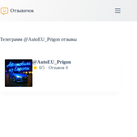
Перейти
к
Отзывичок
сути
Телеграмм @AutoEU_Prigon отзывы
@AutoEU_Prigon
0/5 · Отзывов 0