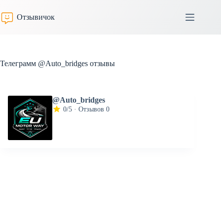
Перейти
к
Отзывичок
сути
Телеграмм @Auto_bridges отзывы
@Auto_bridges
0/5 · Отзывов 0