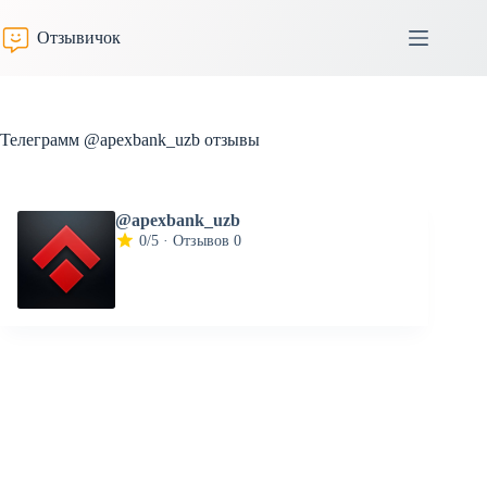
Перейти
к
Отзывичок
сути
Телеграмм @apexbank_uzb отзывы
@apexbank_uzb
0/5 · Отзывов 0