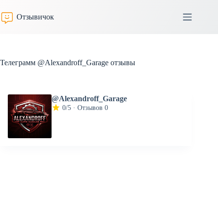
Перейти
к
Отзывичок
сути
Телеграмм @Alexandroff_Garage отзывы
@Alexandroff_Garage
0/5 · Отзывов 0