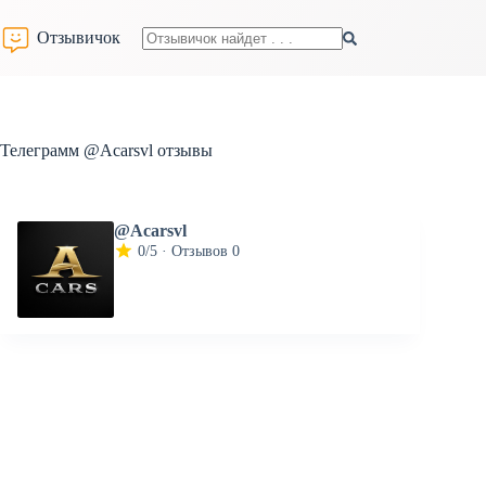
Перейти
к
Отзывичок
сути
Ничего
не
найдено
Телеграмм @Acarsvl отзывы
@Acarsvl
0/5 · Отзывов 0