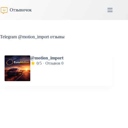
Перейти
к
Отзывичок
сути
Telegram @motion_import отзывы
@motion_import
0/5 · Отзывов 0