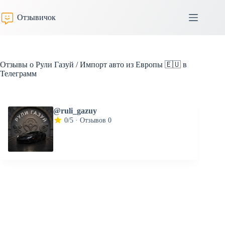
Перейти
к
Отзывичок
сути
Отзывы о Рули Газуй / Импорт авто из Европы 🇪🇺 в
Телеграмм
@ruli_gazuy
0/5 · Отзывов 0