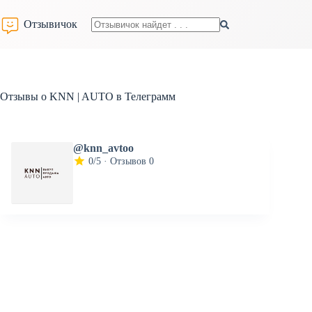
Перейти
к
Отзывичок
сути
Ничего
не
найдено
Отзывы о KNN | AUTO в Телеграмм
@knn_avtoo
0/5 · Отзывов 0