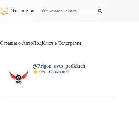
Перейти
к
Отзывичок
сути
Ничего
не
найдено
Отзывы о АвтоПодКлюч в Телеграмм
@Prigon_avto_podkluch
0/5 · Отзывов 0