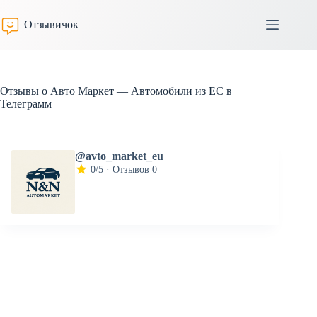
Перейти
к
Отзывичок
сути
Отзывы о Авто Маркет — Автомобили из ЕС в
Телеграмм
@avto_market_eu
0/5 · Отзывов 0