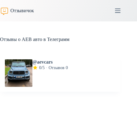
Перейти
к
Отзывичок
сути
Отзывы о АЕВ авто в Телеграмм
@aevcars
0/5 · Отзывов 0